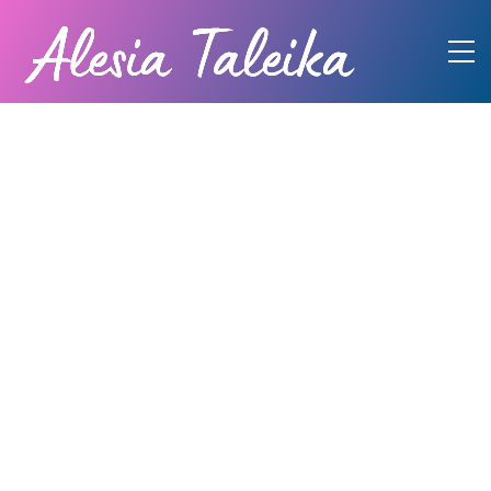
¡Abdomen plano
en
incluso después
de los 40+
Esta guía paso a paso te revelará
todos los secretos para quemar la
grasa y lucir un vientre plano en cual
quiera edad!