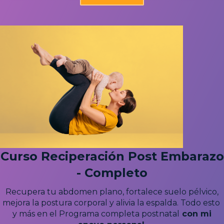
Curso Reciperación Post Embarazo
- Completo
Recupera tu abdomen plano, fortalece suelo pélvico,
mejora la postura corporal y alivia la espalda. Todo esto
y más en el Programa completa postnatal
c
on mi